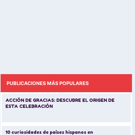
Relevance for LATAM
Global School
COP16 in Cali is an event that has the potential
to mark a before and after in the way the…
Leer más
PUBLICACIONES MÁS POPULARES
ACCIÓN DE GRACIAS: DESCUBRE EL ORIGEN DE
ESTA CELEBRACIÓN
10 curiosidades de países hispanos en