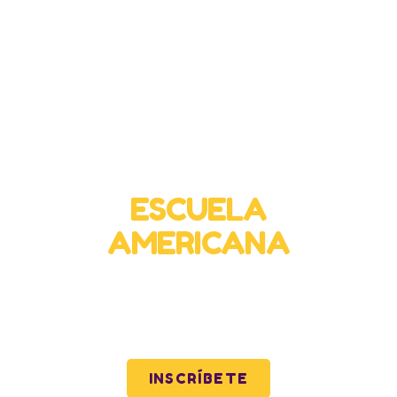
Bachillerato Virtual
ESCUELA
AMERICANA
Calidad y excelencia para toda Latinoamérica
mediante nuestra preparatoria virtual.
INSCRÍBETE