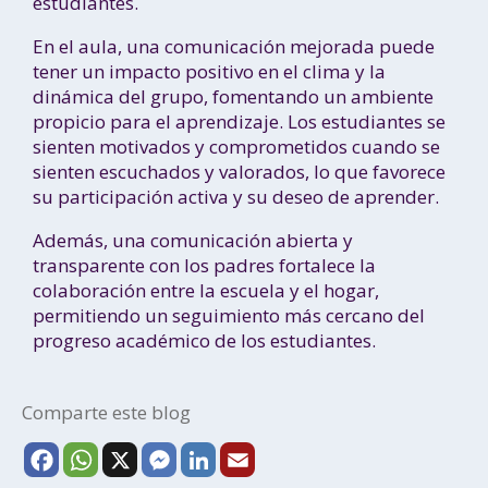
estudiantes.
En el aula, una comunicación mejorada puede
tener un impacto positivo en el clima y la
dinámica del grupo, fomentando un ambiente
propicio para el aprendizaje. Los estudiantes se
sienten motivados y comprometidos cuando se
sienten escuchados y valorados, lo que favorece
su participación activa y su deseo de aprender.
Además, una comunicación abierta y
transparente con los padres fortalece la
colaboración entre la escuela y el hogar,
permitiendo un seguimiento más cercano del
progreso académico de los estudiantes.
Comparte este blog
F
W
X
M
L
E
a
h
e
i
m