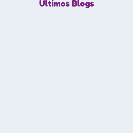
Últimos Blogs
BLOG
COP 16: A Global Milestone in
Cali, Colombia, and Its