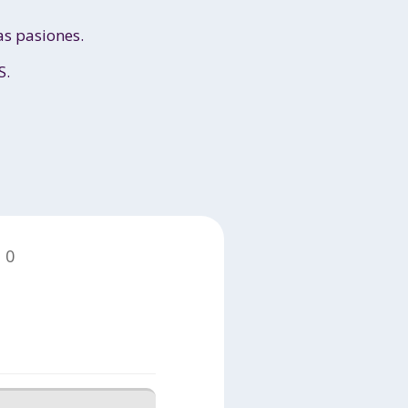
as pasiones.
S.
0