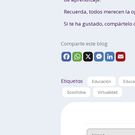
Recuerda, todos merecen la o
Si te ha gustado, compártelo 
Comparte este blog
F
W
X
M
L
E
a
h
e
i
m
c
a
s
n
a
e
t
s
k
i
Etiquetas
Educación
Educa
b
s
e
e
l
Sosofobia
Virtualidad
o
A
n
d
o
p
g
I
k
p
e
n
r