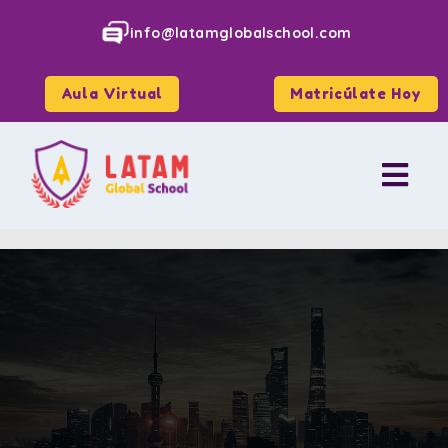
info@latamglobalschool.com
Aula Virtual
Matricúlate Hoy