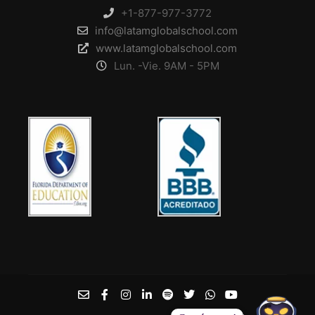
+1-877-977-3772
info@latamglobalschool.com
www.latamglobalschool.com
Lun. -Vie. 9AM - 5PM