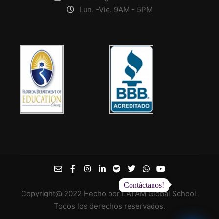
Lun. -Vie. 9AM - 5PM
Contáctanos!
Copyright@ 2022 Hecho por LATAM Global School.
Todos los derechos reservados.