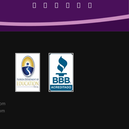
com
com