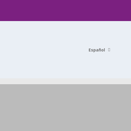
Español
English