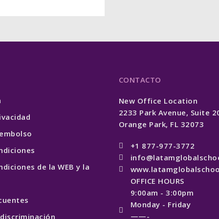
CONTACTO
n
New Office Location
2233 Park Avenue, Suite 
rivacidad
Orange Park, FL 32073
reembolso
+1 877-977-3772
ndiciones
info@latamglobalscho
diciones de la WEB y la
www.latamglobalschoo
OFFICE HOURS
9:00am - 3:00pm
cuentes
Monday - Friday
——-
 discriminación