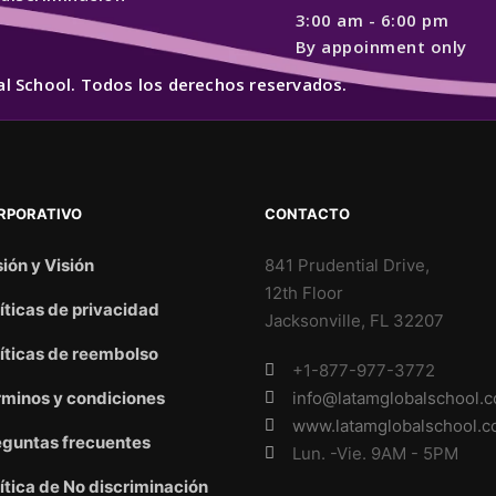
3:00 am - 6:00 pm
By appoinment only
l School. Todos los derechos reservados.
RPORATIVO
CONTACTO
ión y Visión
841 Prudential Drive,
12th Floor
íticas de privacidad
Jacksonville, FL 32207
íticas de reembolso
+1-877-977-3772
rminos y condiciones
info@latamglobalschool.
www.latamglobalschool.
eguntas frecuentes
Lun. -Vie. 9AM - 5PM
ítica de No discriminación