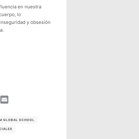
fluencia en nuestra
cuerpo, lo
inseguridad y obsesión
a.
enger
LinkedIn
Email
M GLOBAL SCHOOL
CIALES