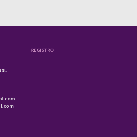
REGISTRO
200U
ol.com
l.com