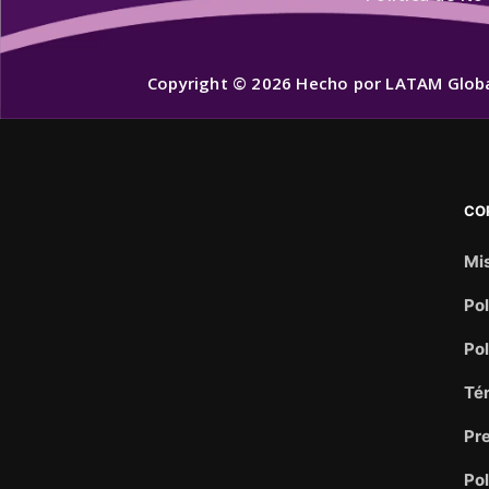
Copyright © 2026 Hecho por LATAM Globa
CO
Mis
Pol
Pol
Té
Pr
Pol