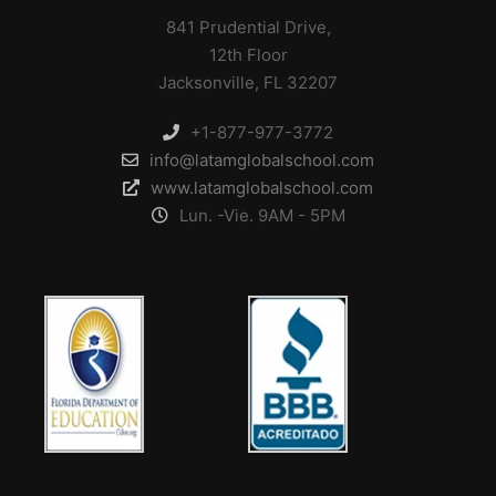
841 Prudential Drive,
12th Floor
Jacksonville, FL 32207
+1-877-977-3772
info@latamglobalschool.com
www.latamglobalschool.com
Lun. -Vie. 9AM - 5PM