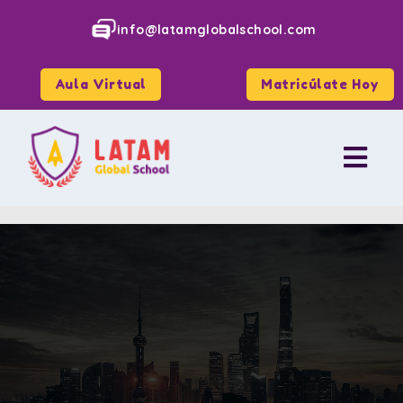
info@latamglobalschool.com
Aula Virtual
Matricúlate Hoy