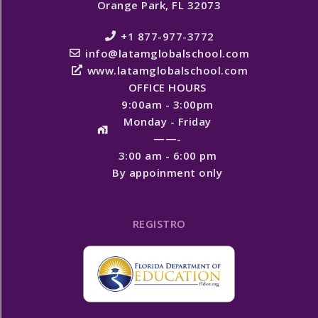
Orange Park, FL 32073
+1 877-977-3772
info@latamglobalschool.com
www.latamglobalschool.com
OFFICE HOURS
9:00am - 3:00pm
Monday - Friday
——-
3:00 am - 6:00 pm
By appoinment only
REGISTRO