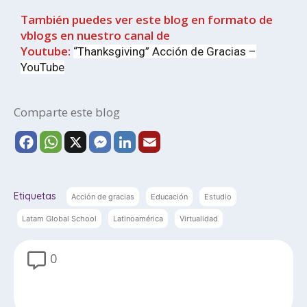
También puedes ver este blog en formato de
vblogs en nuestro canal de
Youtube:
“Thanksgiving” Acción de Gracias –
YouTube
Comparte este blog
F
W
X
M
L
E
a
h
e
i
m
c
a
s
n
a
e
t
s
k
i
Etiquetas
Acción de gracias
Educación
Estudio
b
s
e
e
l
Latam Global School
Latinoamérica
Virtualidad
o
A
n
d
o
p
g
I
0
k
p
e
n
r