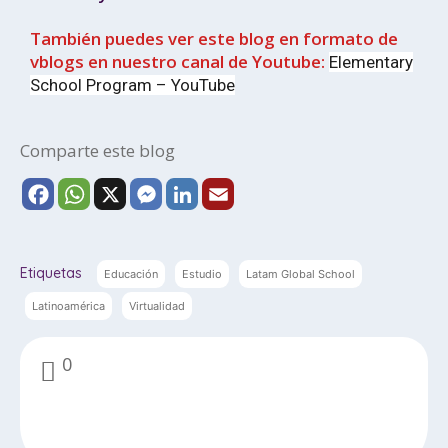
También puedes ver este blog en formato de
vblogs en nuestro canal de Youtube:
Elementary
School Program – YouTube
Comparte este blog
F
W
X
M
L
E
a
h
e
i
m
c
a
s
n
a
e
t
s
k
i
Etiquetas
Educación
Estudio
Latam Global School
b
s
e
e
l
Latinoamérica
Virtualidad
o
A
n
d
o
p
g
I
0
k
p
e
n
r