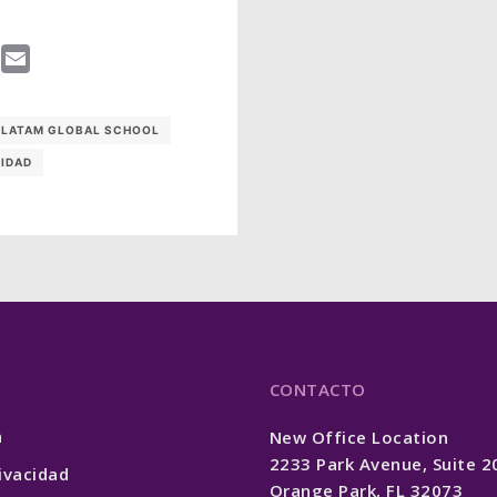
enger
LinkedIn
Email
LATAM GLOBAL SCHOOL
LIDAD
CONTACTO
n
New Office Location
2233 Park Avenue, Suite 
rivacidad
Orange Park, FL 32073