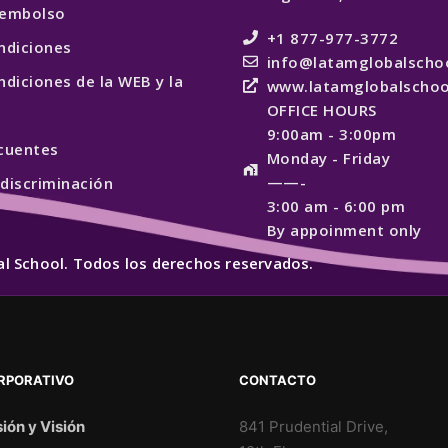
reembolso
+1 877-977-3772
ndiciones
info@latamglobalscho
diciones de la WEB y la
www.latamglobalschoo
OFFICE HOURS
9:00am - 3:00pm
cuentes
Monday - Friday
——-
 discriminación
3:00 am - 6:00 pm
By appoinment only
l School. Todos los derechos reservados.
RPORATIVO
CONTACTO
ión y Visión
841 Prudential Drive,