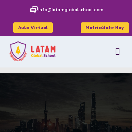
info@latamglobalschool.com
Aula Virtual
Matricúlate Hoy