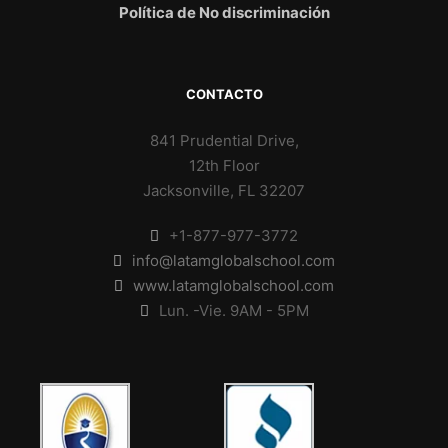
Política de No discriminación
CONTACTO
841 Prudential Drive,
12th Floor
Jacksonville, FL 32207
+1-877-977-3772
info@latamglobalschool.com
www.latamglobalschool.com
Lun. -Vie. 9AM - 5PM