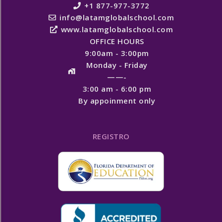
+1 877-977-3772
info@latamglobalschool.com
www.latamglobalschool.com
OFFICE HOURS
9:00am - 3:00pm
Monday - Friday
——-
3:00 am - 6:00 pm
By appoinment only
REGISTRO