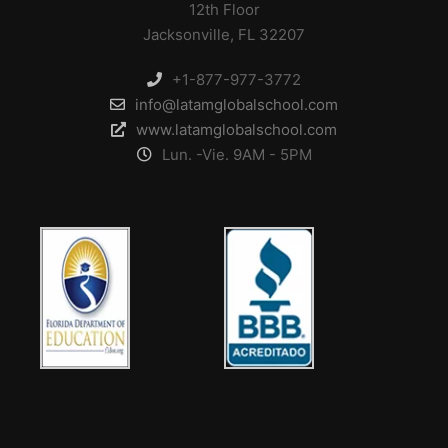
12th Floor
Jacksonville, FL 32207
+1-877-977-3772
info@latamglobalschool.com
www.latamglobalschool.com
Lun. -Vie. 9AM - 5PM