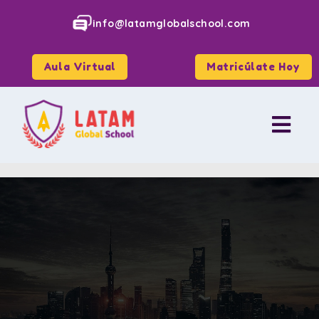
info@latamglobalschool.com
Aula Virtual
Matricúlate Hoy