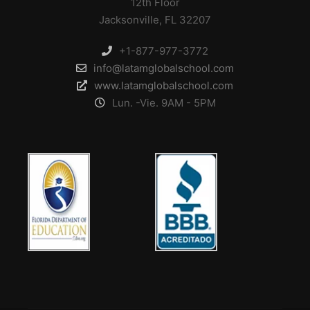
12th Floor
Jacksonville, FL 32207
+1-877-977-3772
info@latamglobalschool.com
www.latamglobalschool.com
Lun. -Vie. 9AM - 5PM