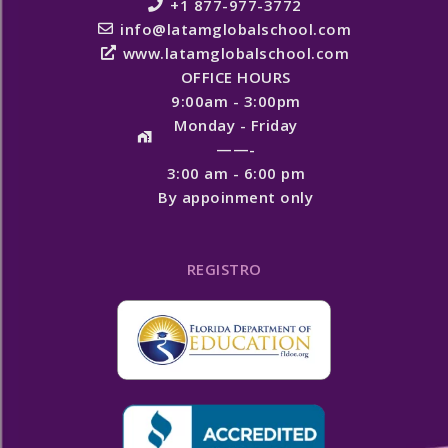
+1 877-977-3772
info@latamglobalschool.com
www.latamglobalschool.com
OFFICE HOURS
9:00am - 3:00pm
Monday - Friday
——-
3:00 am - 6:00 pm
By appoinment only
REGISTRO