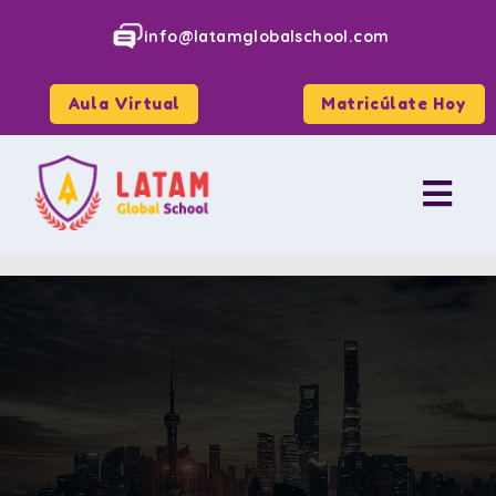
info@latamglobalschool.com
Aula Virtual
Matricúlate Hoy